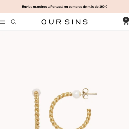
Saltar
Envíos gratuitos a Portugal en compras de más de 100 €
al
contenido
0
Our
Navigación
Sins