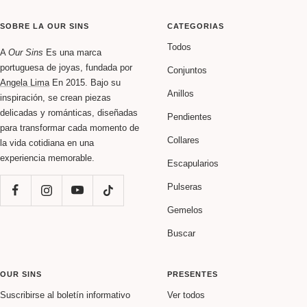
la
la
la
la
diapositiva
diapositiva
diapositiva
diapositiva
SOBRE LA OUR SINS
CATEGORIAS
1
2
3
4
Todos
A
Our Sins
Es una marca
portuguesa de joyas, fundada por
Conjuntos
Angela Lima
En 2015. Bajo su
Anillos
inspiración, se crean piezas
delicadas y románticas, diseñadas
Pendientes
para transformar cada momento de
Collares
la vida cotidiana en una
experiencia memorable.
Escapularios
Pulseras
Gemelos
Buscar
OUR SINS
PRESENTES
Suscribirse al boletín informativo
Ver todos