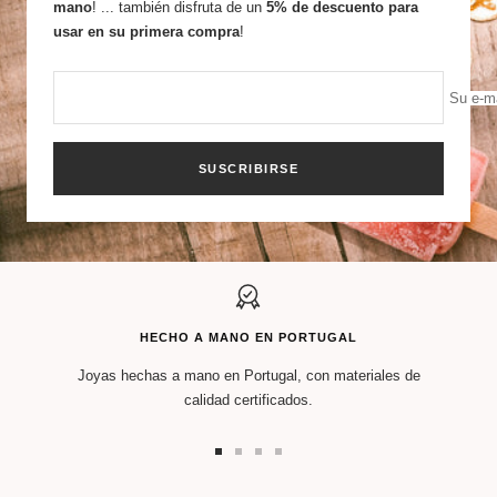
mano
! ... también disfruta de un
5% de descuento para
usar en su primera compra
!
Su e-ma
SUSCRIBIRSE
HECHO A MANO EN PORTUGAL
Joyas hechas a mano en Portugal, con materiales de
calidad certificados.
Ir
Ir
Ir
Ir
a
a
a
a