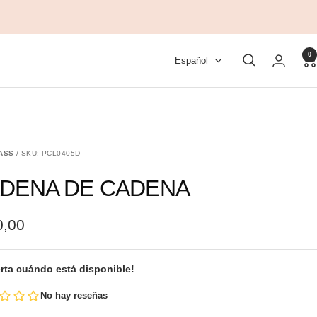
0
Idioma
Español
ASS
/ SKU: PCL0405D
DENA DE CADENA
0,00
rta cuándo está disponible!