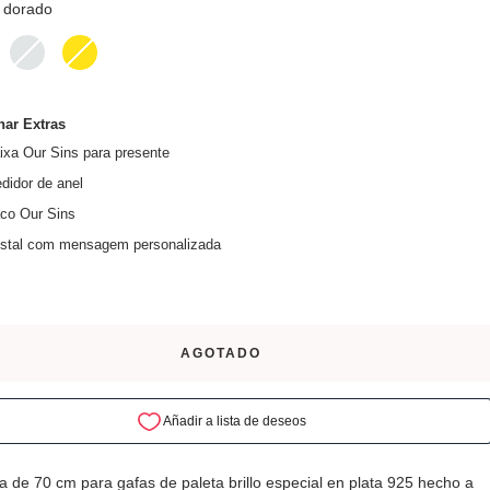
dorado
o
plateado
dorado
2
micras
nar Extras
ixa Our Sins para presente
didor de anel
co Our Sins
stal com mensagem personalizada
AGOTADO
 de 70 cm para gafas de paleta brillo especial en plata 925 hecho a