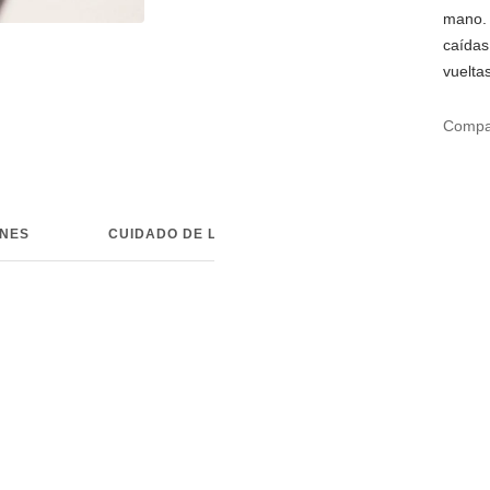
mano. 
caídas 
vueltas
Compar
ONES
CUIDADO DE LAS JOYAS