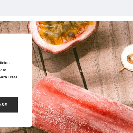
icias,
mera
ara usar
RSE