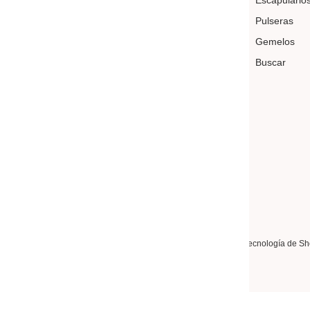
Escapulario
Pulseras
Gemelos
Buscar
País/región
Idioma
Portugal (EUR €)
Español
Our Sins
Tecnología de Sh