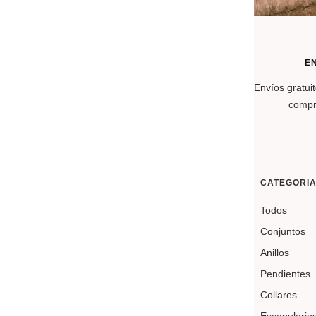
HECHO A MANO EN PORTUGAL
E
Joyas hechas a mano en Portugal, con
Envíos gratuit
materiales de calidad certificados.
compr
SOBRE LA OUR SINS
CATEGORI
A
Our Sins
Es una marca portuguesa de joyas,
Todos
fundada por
Angela Lima
En 2015. Bajo su
Conjuntos
inspiración, se crean piezas delicadas y
Anillos
románticas, diseñadas para transformar cada
Pendientes
momento de la vida cotidiana en una experiencia
memorable.
Collares