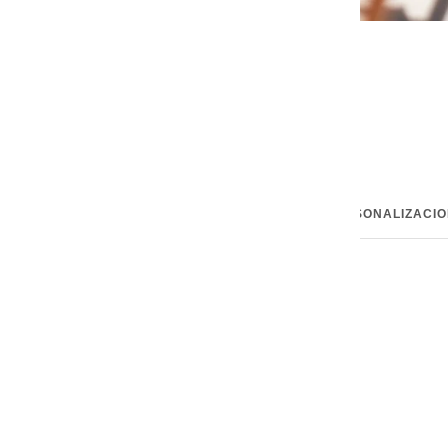
INFORMACIÓN TÉCNICA
CONSEJOS Y PERSONALIZACI
Anterior
Siguiente
•
Hecho a mano en Portugal
• Material
925 plata
• Acabado
pulido
• Peso
12.6 GR [aprox. ]
• Longitud de hilo
70.00 cm