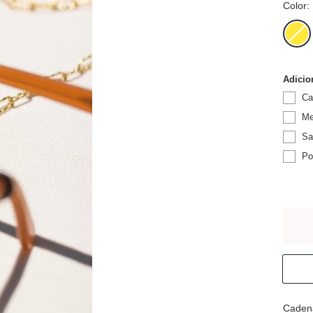
Color:
dorad
Adicio
Ca
Me
Sa
Po
Cadena