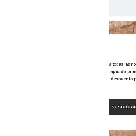
ÚNETE A NUESTRA TRIBU
Suscríbase a nuestro boletín y acceda a todas las not
consejos, ofertas exclusivas y más,
Siempre de pri
mano
! ... también disfruta de un
5% de descuento p
en su primera compra
!
Su e-mail
SUSCRIBI