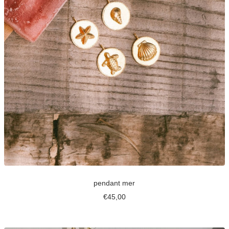
pendant mer
Prix
€45,00
de
vente