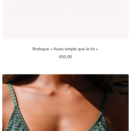
Breloque « Aussi simple que la foi »
Prix
€50,00
de
vente