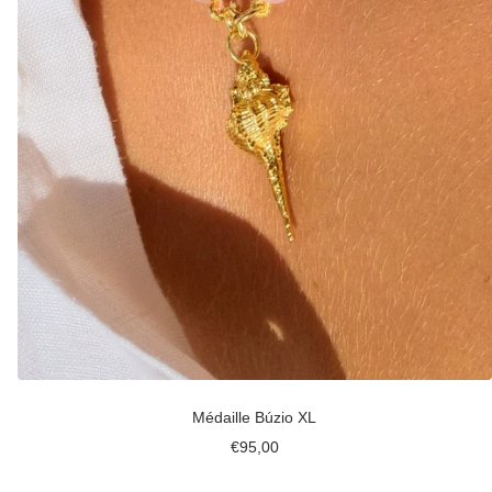
Médaille Búzio XL
Prix
€95,00
de