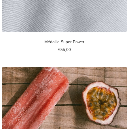
Médaille Super Power
Prix
€55,00
de
vente