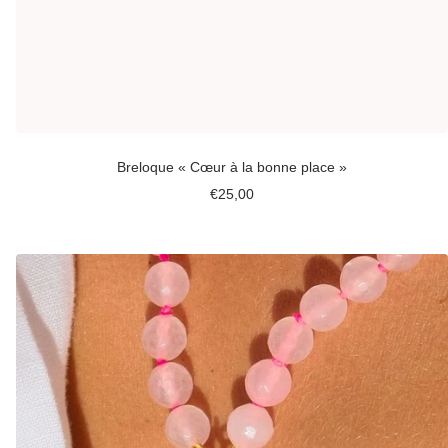
Breloque « Cœur à la bonne place »
Prix
€25,00
de
vente