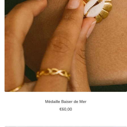
Médaille Baiser de Mer
Prix
€60,00
de
vente