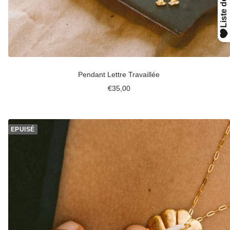
Pendant Lettre Travaillée
Prix
€35,00
de
vente
EPUISÉ