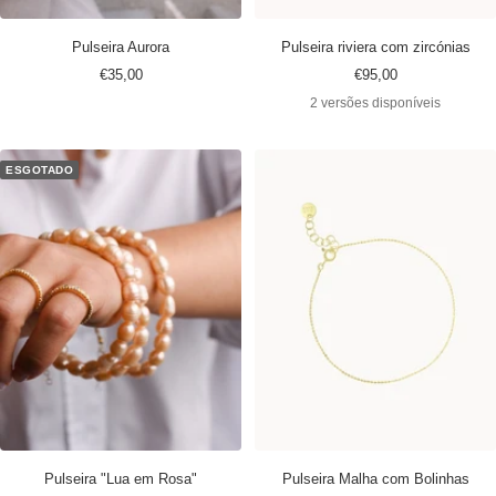
Pulseira Aurora
Pulseira riviera com zircónias
Preço
Preço
€35,00
€95,00
promocional
promocional
2 versões disponíveis
ESGOTADO
Pulseira "Lua em Rosa"
Pulseira Malha com Bolinhas