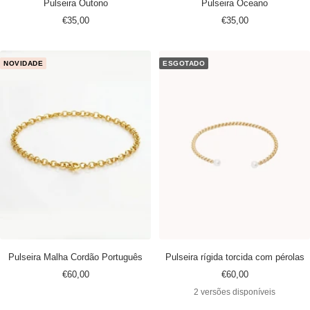
Pulseira Outono
Pulseira Oceano
Preço
Preço
€35,00
€35,00
promocional
promocional
NOVIDADE
ESGOTADO
Pulseira Malha Cordão Português
Pulseira rígida torcida com pérolas
Preço
Preço
€60,00
€60,00
promocional
promocional
2 versões disponíveis