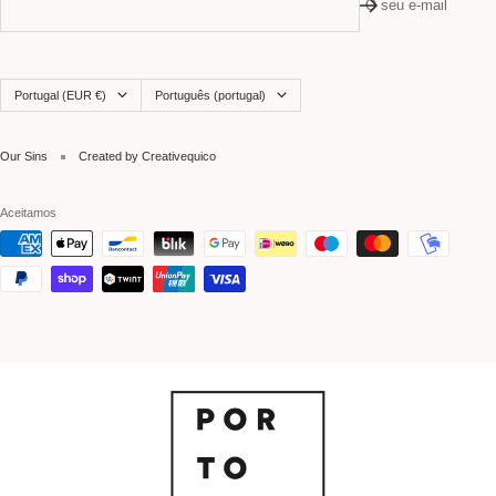
O seu e-mail
País
Idioma
Portugal (EUR €)
Português (portugal)
Our Sins
Created by Creativequico
Aceitamos