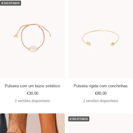
ESGOTADO
Pulseira com um búzio sintético
Pulseira rígida com conchinhas
Preço
Preço
€30,00
€80,00
promocional
promocional
2 versões disponíveis
2 versões disponíveis
ESGOTADO