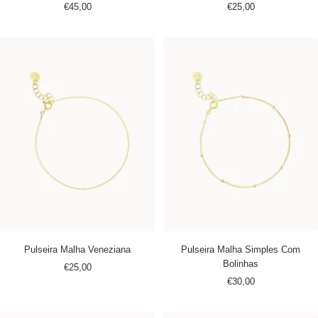
Preço
Preço
€45,00
€25,00
promocional
promocional
Pulseira Malha Veneziana
Pulseira Malha Simples Com
Bolinhas
Preço
€25,00
Preço
€30,00
promocional
promocional