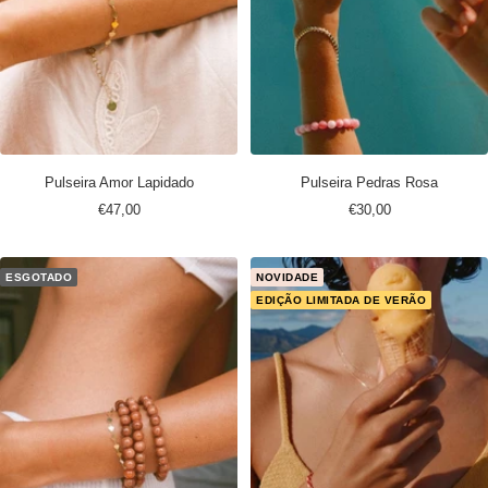
Pulseira Amor Lapidado
Pulseira Pedras Rosa
Preço
Preço
€47,00
€30,00
promocional
promocional
ESGOTADO
NOVIDADE
EDIÇÃO LIMITADA DE VERÃO