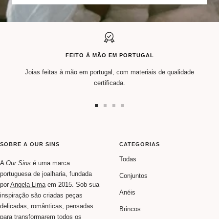
FEITO À MÃO EM PORTUGAL
Joias feitas à mão em portugal, com materiais de qualidade
certificada.
Ir
Ir
Ir
Ir
ao
ao
ao
ao
slide
slide
slide
slide
1
2
3
4
SOBRE A OUR SINS
CATEGORIAS
Todas
A
Our Sins
é uma marca
portuguesa de joalharia, fundada
Conjuntos
por
Angela Lima
em 2015. Sob sua
Anéis
inspiração são criadas peças
delicadas, românticas, pensadas
Brincos
para transformarem todos os