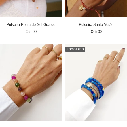
Pulseira Pedra do Sol Grande
Pulseira Santo Verão
Preço
Preço
€35,00
€45,00
promocional
promocional
ESGOTADO