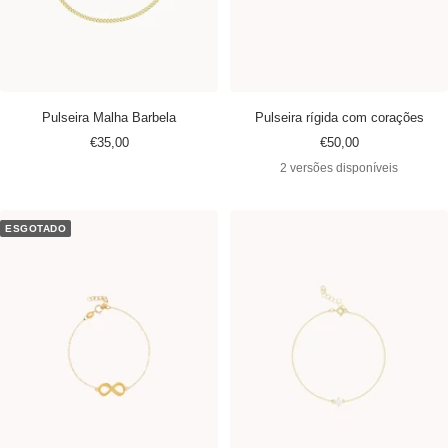
Pulseira Malha Barbela
Pulseira rígida com corações
Preço
Preço
€35,00
€50,00
promocional
promocional
2 versões disponíveis
ESGOTADO