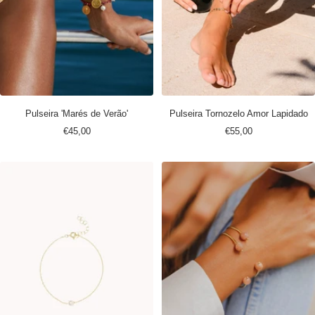
Pulseira 'Marés de Verão'
Pulseira Tornozelo Amor Lapidado
Preço
Preço
€45,00
€55,00
promocional
promocional