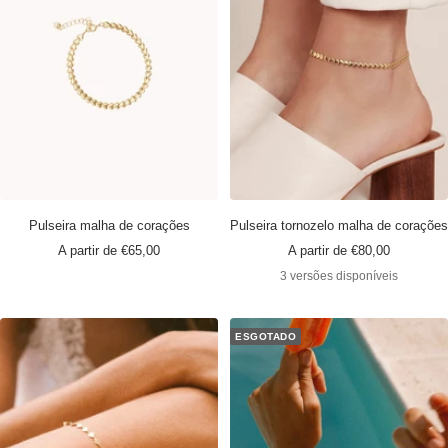
Pulseira malha de corações
Pulseira tornozelo malha de corações
Preço
Preço
A partir de €65,00
A partir de €80,00
promocional
promocional
3 versões disponíveis
ESGOTADO