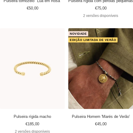
Pulseira tornozelo "Lua em Rosa"
Pulseira rígida com pérolas pequenas
Preço
Preço
€50,00
€75,00
promocional
promocional
2 versões disponíveis
NOVIDADE
EDIÇÃO LIMITADA DE VERÃO
Pulseira rígida macho
Pulseira Homem 'Marés de Verão'
Preço
Preço
€185,00
€45,00
promocional
promocional
2 versões disponíveis