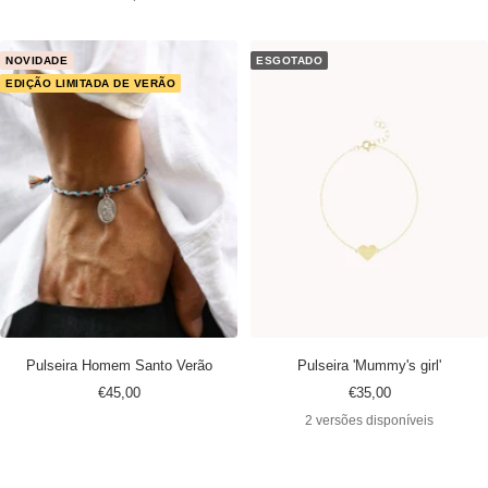
NOVIDADE
ESGOTADO
EDIÇÃO LIMITADA DE VERÃO
Pulseira Homem Santo Verão
Pulseira 'Mummy's girl'
Preço
Preço
€45,00
€35,00
promocional
promocional
2 versões disponíveis