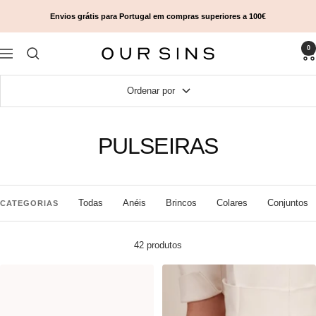
Avançar
Envios grátis para Portugal em compras superiores a 100€
para
o
0
conteúdo
Our
Navegação
Sins
Ordenar por
PULSEIRAS
Todas
Anéis
Brincos
Colares
Conjuntos
CATEGORIAS
42 produtos