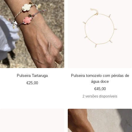
Pulseira Tartaruga
Pulseira tornozelo com pérolas de
água doce
Preço
€25,00
Preço
€45,00
promocional
promocional
2 versões disponíveis