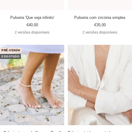
Pulseira 'Que seja infinito'
Pulseira com zircónia simples
Preço
Preço
€40,00
€35,00
promocional
promocional
2 versões disponíveis
2 versões disponíveis
PRÉ-VENDA
ESGOTADO