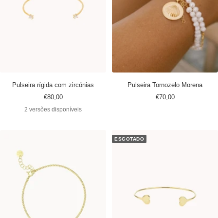
Pulseira rígida com zircónias
Pulseira Tornozelo Morena
Preço
Preço
€80,00
€70,00
promocional
promocional
2 versões disponíveis
ESGOTADO