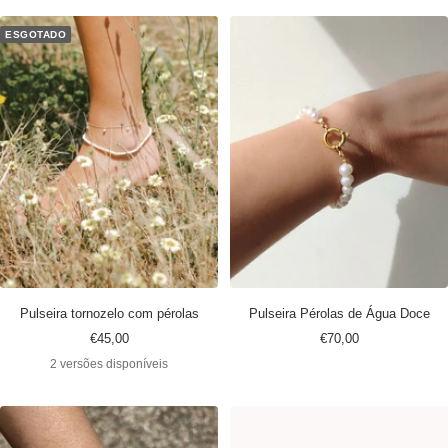
ESGOTADO
Pulseira tornozelo com pérolas
Pulseira Pérolas de Água Doce
Preço
Preço
€45,00
€70,00
promocional
promocional
2 versões disponíveis