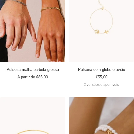
Pulseira malha barbela grossa
Pulseira com globo e avião
Preço
Preço
A partir de €85,00
€55,00
promocional
promocional
2 versões disponíveis