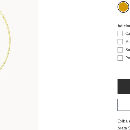
doura
Adicio
Ca
Me
Sa
Po
Exiba 
prata 