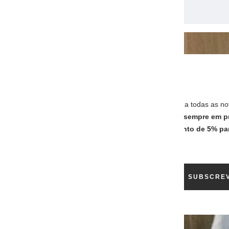
JUNTE-SE À NOSSA TRIBO
Subscreva a nossa newsletter e aceda a todas as no
dicas, ofertas exclusivas e muito mais,
sempre em p
mão
!… usufrua também de um
desconto de 5% pa
na a sua primeira compra
!
O seu e-mail
SUBSCRE