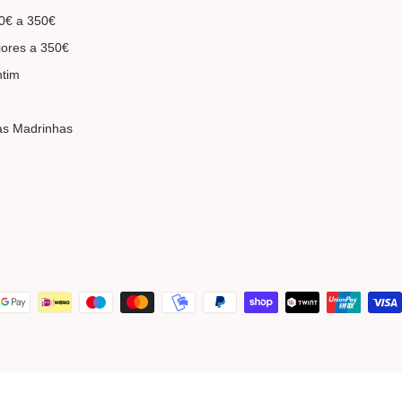
0€ a 350€
iores a 350€
ntim
as Madrinhas