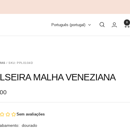
0
Idioma
Português (portugal)
RAS
/ SKU: PPL0104D
LSEIRA MALHA VENEZIANA
,00
cabamento:
dourado