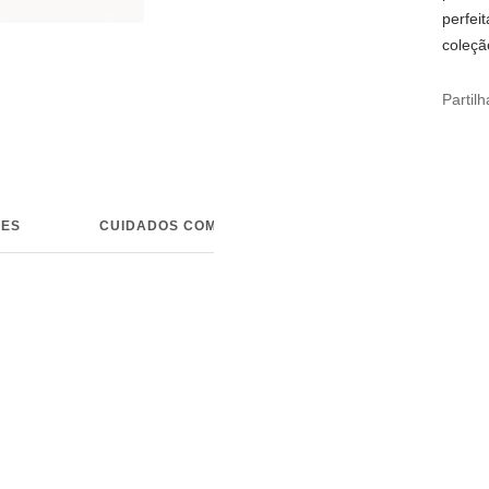
perfei
coleçã
Partilh
ÕES
CUIDADOS COM AS JOIAS