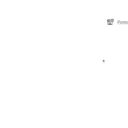
• Diâmetro da flor de cima
20.00mm [ aprox. ]
Garantia e certificação
Devoluções
Ponto