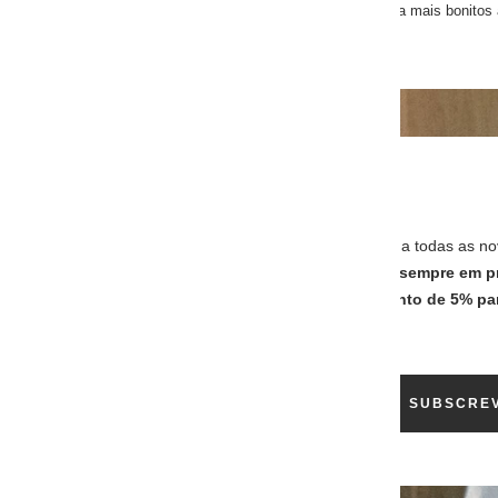
JUNTE-SE À NOSSA TRIBO
Subscreva a nossa newsletter e aceda a todas as no
dicas, ofertas exclusivas e muito mais,
sempre em p
mão
!… usufrua também de um
desconto de 5% pa
na a sua primeira compra
!
O seu e-mail
SUBSCRE