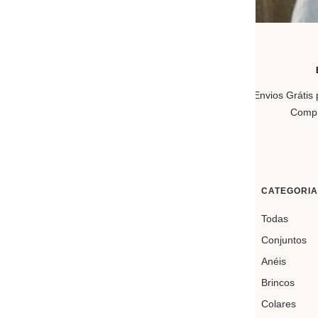
FEITO À MÃO EM PORTUGAL
Joias feitas à mão em portugal, com materiais
Envios Grátis 
de qualidade certificada.
Compr
SOBRE A OUR SINS
CATEGORIA
A
Our Sins
é uma marca portuguesa de joalharia,
Todas
fundada por
Angela Lima
em 2015. Sob sua
Conjuntos
inspiração são criadas peças delicadas,
Anéis
românticas, pensadas para transformarem todos
Brincos
os momentos do dia-a-dia numa experiência
memorável.
Colares