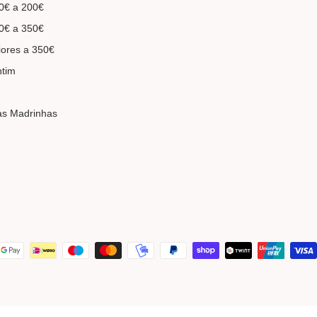
0€ a 200€
0€ a 350€
iores a 350€
ntim
as Madrinhas