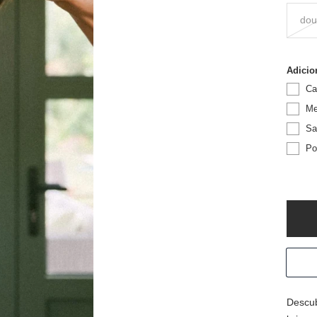
dou
Adicio
Ca
Me
Sa
Po
Descub