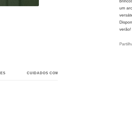
brinco
um aro
versát
Dispon
verão!
Partilh
ÕES
CUIDADOS COM AS JOIAS