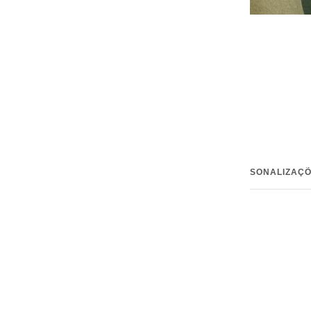
INFORMAÇÃO TÉCNICA
CONSELHOS E PERSONALIZAÇ
Anterior
Próxima
•
Feito à mão em Portugal
• Metal
Prata 925
• Acabamento
adiamantado
• Peso
12.83 gr [ aprox. ]
• Dimensão das Pedras
5.00mm [ aprox. ]
• Altura
60.00mm [ aprox. ]