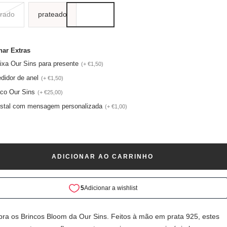
rado
prateado
nar Extras
ixa Our Sins para presente
(+ €1,50)
didor de anel
(+ €1,50)
co Our Sins
(+ €25,00)
stal com mensagem personalizada
(+ €1,00)
ADICIONAR AO CARRINHO
ra os Brincos Bloom da Our Sins. Feitos à mão em prata 925, estes