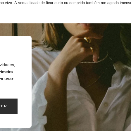
vidades,
rimeira
ra usar
VER