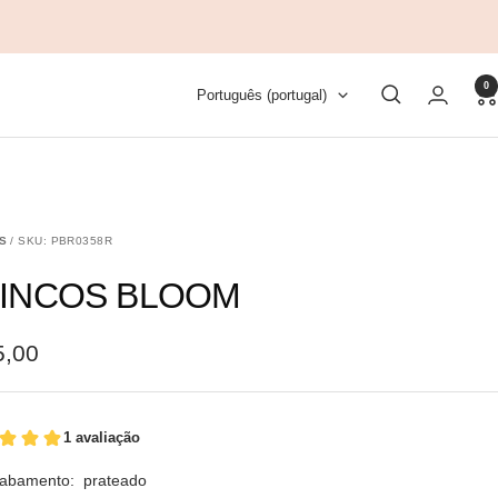
0
Idioma
Português (portugal)
S
/ SKU: PBR0358R
INCOS BLOOM
5,00
cabamento:
prateado